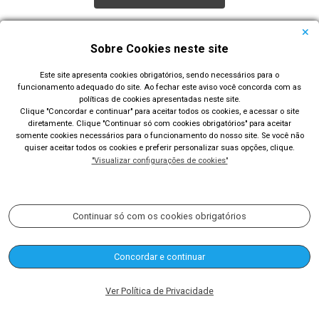
Todas as Notícias
Sobre Cookies neste site
Este site apresenta cookies obrigatórios, sendo necessários para o
funcionamento adequado do site. Ao fechar este aviso você concorda com as
políticas de cookies apresentadas neste site.
Clique "Concordar e continuar" para aceitar todos os cookies, e acessar o site
diretamente. Clique "Continuar só com cookies obrigatórios" para aceitar
Prefeitura Municipal de Rio Grande
somente cookies necessários para o funcionamento do nosso site. Se você não
quiser aceitar todos os cookies e preferir personalizar suas opções, clique.
Largo Engenheiro João Fernandes Moreira - Centro - Rio
"Visualizar configurações de cookies"
Grande/RS
Acompanhe nossas redes sociais:
Continuar só com os cookies obrigatórios
Concordar e continuar
(53) 3233-8400
contato@riogrande.rs.gov.br
Ver Política de Privacidade