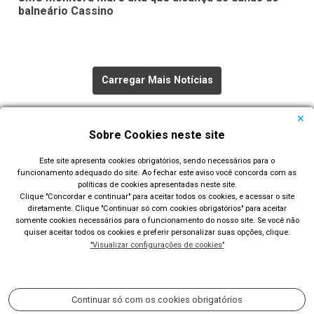
balneário Cassino
Carregar Mais Notícias
Todas as Notícias
Sobre Cookies neste site
Este site apresenta cookies obrigatórios, sendo necessários para o
funcionamento adequado do site. Ao fechar este aviso você concorda com as
políticas de cookies apresentadas neste site.
Clique "Concordar e continuar" para aceitar todos os cookies, e acessar o site
diretamente. Clique "Continuar só com cookies obrigatórios" para aceitar
Prefeitura Municipal de Rio Grande
somente cookies necessários para o funcionamento do nosso site. Se você não
quiser aceitar todos os cookies e preferir personalizar suas opções, clique.
Largo Engenheiro João Fernandes Moreira - Centro - Rio
"Visualizar configurações de cookies"
Grande/RS
Acompanhe nossas redes sociais:
Continuar só com os cookies obrigatórios