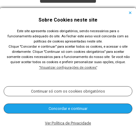
Todas as Notícias
Sobre Cookies neste site
Este site apresenta cookies obrigatórios, sendo necessários para o
funcionamento adequado do site. Ao fechar este aviso você concorda com as
políticas de cookies apresentadas neste site.
Clique "Concordar e continuar" para aceitar todos os cookies, e acessar o site
diretamente. Clique "Continuar só com cookies obrigatórios" para aceitar
Prefeitura Municipal de Rio Grande
somente cookies necessários para o funcionamento do nosso site. Se você não
quiser aceitar todos os cookies e preferir personalizar suas opções, clique.
Largo Engenheiro João Fernandes Moreira - Centro - Rio
"Visualizar configurações de cookies"
Grande/RS
Acompanhe nossas redes sociais:
Continuar só com os cookies obrigatórios
Concordar e continuar
(53) 3233-8400
contato@riogrande.rs.gov.br
Ver Política de Privacidade