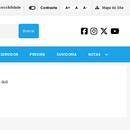
essibilidade
Contraste
A+
A
A-
Mapa do Site
Buscar
SERVIDOR
PREVIRG
OUVIDORIA
NOTAS
o SUS