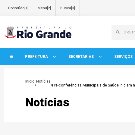
Conteúdo[1]
Menu[2]
Busca[3]
Início do menu
PREFEITURA
SECRETARIAS
SERVIÇOS
Início
Notícias
/
/
Pré-conferências Municipais de Saúde iniciam 
Notícias