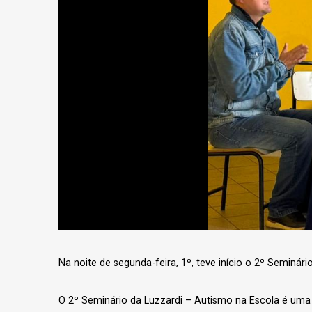
Na noite de segunda-feira, 1º, teve início o 2º Seminá
O 2º Seminário da Luzzardi – Autismo na Escola é uma r