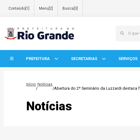
Conteúdo[1]
Menu[2]
Busca[3]
Início do menu
PREFEITURA
SECRETARIAS
SERVIÇOS
Início
Notícias
/
/
Abertura do 2º Seminário da Luzzardi destaca 
Notícias