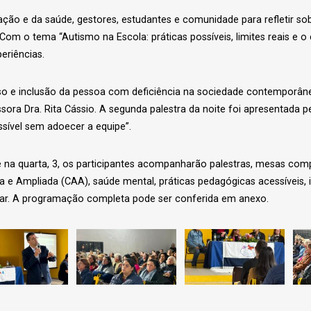
cação e da saúde, gestores, estudantes e comunidade para refletir s
om o tema “Autismo na Escola: práticas possíveis, limites reais e 
eriências.
so e inclusão da pessoa com deficiência na sociedade contemporânea
ssora Dra. Rita Cássio. A segunda palestra da noite foi apresentada 
ssível sem adoecer a equipe”.
 e na quarta, 3, os participantes acompanharão palestras, mesas com
e Ampliada (CAA), saúde mental, práticas pedagógicas acessíveis, incl
olar. A programação completa pode ser conferida em anexo.