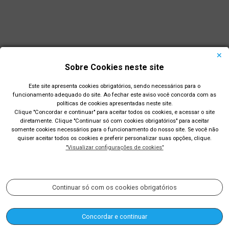
Sobre Cookies neste site
Este site apresenta cookies obrigatórios, sendo necessários para o
funcionamento adequado do site. Ao fechar este aviso você concorda com as
políticas de cookies apresentadas neste site.
Clique "Concordar e continuar" para aceitar todos os cookies, e acessar o site
diretamente. Clique "Continuar só com cookies obrigatórios" para aceitar
Prefeitura Municipal de Rio Grande
somente cookies necessários para o funcionamento do nosso site. Se você não
quiser aceitar todos os cookies e preferir personalizar suas opções, clique.
Largo Engenheiro João Fernandes Moreira - Centro - Rio
"Visualizar configurações de cookies"
Grande/RS
Acompanhe nossas redes sociais:
Continuar só com os cookies obrigatórios
Concordar e continuar
(53) 3233-8400