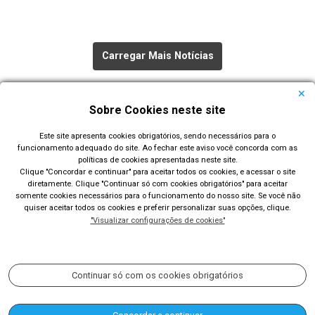
Carregar Mais Notícias
Todas as Notícias
Sobre Cookies neste site
Este site apresenta cookies obrigatórios, sendo necessários para o
funcionamento adequado do site. Ao fechar este aviso você concorda com as
políticas de cookies apresentadas neste site.
Clique "Concordar e continuar" para aceitar todos os cookies, e acessar o site
diretamente. Clique "Continuar só com cookies obrigatórios" para aceitar
Prefeitura Municipal de Rio Grande
somente cookies necessários para o funcionamento do nosso site. Se você não
quiser aceitar todos os cookies e preferir personalizar suas opções, clique.
Largo Engenheiro João Fernandes Moreira - Centro - Rio
"Visualizar configurações de cookies"
Grande/RS
Acompanhe nossas redes sociais:
Continuar só com os cookies obrigatórios