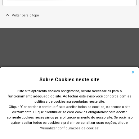
Voltar para o topo
Sobre Cookies neste site
Este site apresenta cookies obrigatórios, sendo necessários para o
funcionamento adequado do site. Ao fechar este aviso você concorda com as
políticas de cookies apresentadas neste site.
Clique "Concordar e continuar" para aceitar todos os cookies, e acessar o site
diretamente. Clique "Continuar só com cookies obrigatórios" para aceitar
Prefeitura Municipal de Rio Grande
somente cookies necessários para o funcionamento do nosso site. Se você não
quiser aceitar todos os cookies e preferir personalizar suas opções, clique.
Largo Engenheiro João Fernandes Moreira - Centro - Rio
"Visualizar configurações de cookies"
Grande/RS