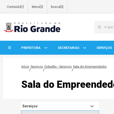
Conteúdo[1]
Menu[2]
Busca[3]
Início do menu
PREFEITURA
SECRETARIAS
SERVIÇOS
Início
Serviços
Cidadão - Serviços
Sala do Empreendedor
/
/
/
Sala do Empreended
Serviços