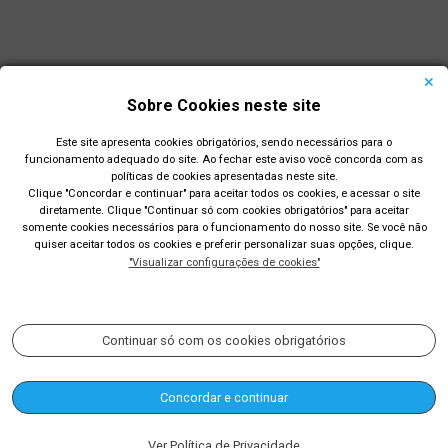
Sobre Cookies neste site
Este site apresenta cookies obrigatórios, sendo necessários para o
funcionamento adequado do site. Ao fechar este aviso você concorda com as
políticas de cookies apresentadas neste site.
Clique "Concordar e continuar" para aceitar todos os cookies, e acessar o site
diretamente. Clique "Continuar só com cookies obrigatórios" para aceitar
Prefeitura Municipal de Rio Grande
somente cookies necessários para o funcionamento do nosso site. Se você não
quiser aceitar todos os cookies e preferir personalizar suas opções, clique.
Largo Engenheiro João Fernandes Moreira - Centro - Rio
"Visualizar configurações de cookies"
Grande/RS
Acompanhe nossas redes sociais:
Continuar só com os cookies obrigatórios
Concordar e continuar
(53) 3233-8400
contato@riogrande.rs.gov.br
Ver Política de Privacidade