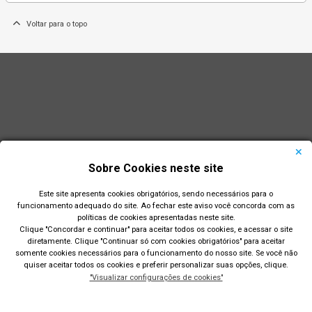
Voltar para o topo
Sobre Cookies neste site
Este site apresenta cookies obrigatórios, sendo necessários para o
funcionamento adequado do site. Ao fechar este aviso você concorda com as
políticas de cookies apresentadas neste site.
Clique "Concordar e continuar" para aceitar todos os cookies, e acessar o site
diretamente. Clique "Continuar só com cookies obrigatórios" para aceitar
Prefeitura Municipal de Rio Grande
somente cookies necessários para o funcionamento do nosso site. Se você não
quiser aceitar todos os cookies e preferir personalizar suas opções, clique.
Largo Engenheiro João Fernandes Moreira - Centro - Rio
"Visualizar configurações de cookies"
Grande/RS