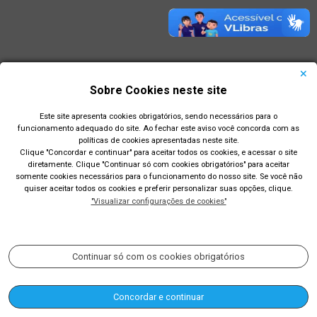
Sobre Cookies neste site
Este site apresenta cookies obrigatórios, sendo necessários para o
funcionamento adequado do site. Ao fechar este aviso você concorda com as
políticas de cookies apresentadas neste site.
Clique "Concordar e continuar" para aceitar todos os cookies, e acessar o site
diretamente. Clique "Continuar só com cookies obrigatórios" para aceitar
Prefeitura Municipal de Rio Grande
somente cookies necessários para o funcionamento do nosso site. Se você não
quiser aceitar todos os cookies e preferir personalizar suas opções, clique.
Largo Engenheiro João Fernandes Moreira - Centro - Rio
"Visualizar configurações de cookies"
Grande/RS
Acompanhe nossas redes sociais:
Continuar só com os cookies obrigatórios
Concordar e continuar
(53) 3233-8400