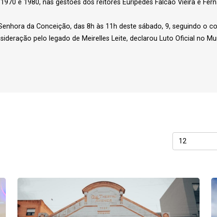
 1970 e 1980, nas gestões dos reitores Eurípedes Falcão Vieira e F
a Senhora da Conceição, das 8h às 11h deste sábado, 9, seguindo o 
ideração pelo legado de Meirelles Leite, declarou Luto Oficial no Mun