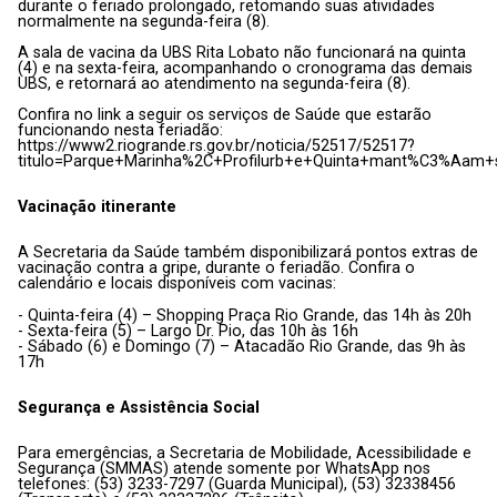
durante o feriado prolongado, retomando suas atividades
normalmente na segunda-feira (8).
A sala de vacina da UBS Rita Lobato não funcionará na quinta
(4) e na sexta-feira, acompanhando o cronograma das demais
UBS, e retornará ao atendimento na segunda-feira (8).
Confira no link a seguir os serviços de Saúde que estarão
funcionando nesta feriadão:
https://www2.riogrande.rs.gov.br/noticia/52517/52517?
titulo=Parque+Marinha%2C+Profilurb+e+Quinta+mant%C3%Aam+s
Vacinação itinerante
A Secretaria da Saúde também disponibilizará pontos extras de
vacinação contra a gripe, durante o feriadão. Confira o
calendário e locais disponíveis com vacinas:
- Quinta-feira (4) – Shopping Praça Rio Grande, das 14h às 20h
- Sexta-feira (5) – Largo Dr. Pio, das 10h às 16h
- Sábado (6) e Domingo (7) – Atacadão Rio Grande, das 9h às
17h
Segurança e Assistência Social
Para emergências, a Secretaria de Mobilidade, Acessibilidade e
Segurança (SMMAS) atende somente por WhatsApp nos
telefones: (53) 3233-7297 (Guarda Municipal), (53) 32338456