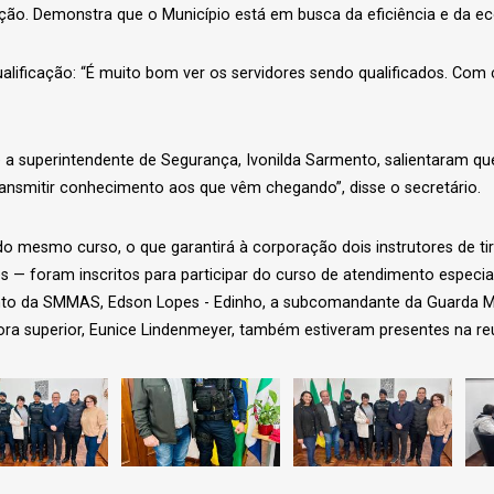
ição. Demonstra que o Município está em busca da eficiência e da e
ualificação: “É muito bom ver os servidores sendo qualificados. Com
 a superintendente de Segurança, Ivonilda Sarmento, salientaram que
ransmitir conhecimento aos que vêm chegando”, disse o secretário.
do mesmo curso, o que garantirá à corporação dois instrutores de t
— foram inscritos para participar do curso de atendimento especial
unto da SMMAS, Edson Lopes - Edinho, a subcomandante da Guarda Mun
ssora superior, Eunice Lindenmeyer, também estiveram presentes na re