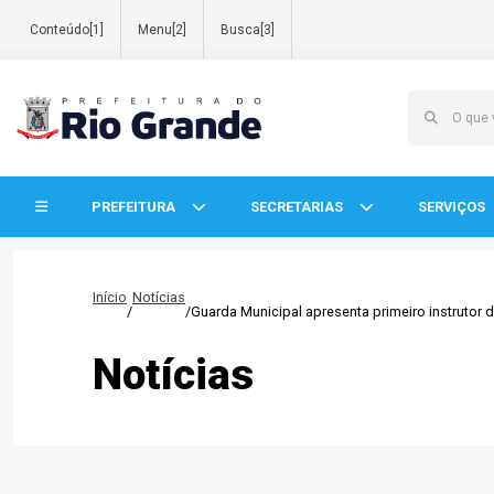
Conteúdo[1]
Menu[2]
Busca[3]
Início do menu
PREFEITURA
SECRETARIAS
SERVIÇOS
Início
Notícias
/
/
Guarda Municipal apresenta primeiro instrutor d
Notícias