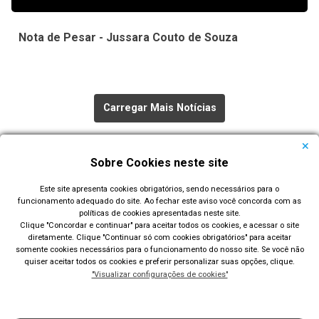
Nota de Pesar - Jussara Couto de Souza
Carregar Mais Notícias
Todas as Notícias
Sobre Cookies neste site
Este site apresenta cookies obrigatórios, sendo necessários para o
funcionamento adequado do site. Ao fechar este aviso você concorda com as
políticas de cookies apresentadas neste site.
Clique "Concordar e continuar" para aceitar todos os cookies, e acessar o site
diretamente. Clique "Continuar só com cookies obrigatórios" para aceitar
Prefeitura Municipal de Rio Grande
somente cookies necessários para o funcionamento do nosso site. Se você não
quiser aceitar todos os cookies e preferir personalizar suas opções, clique.
Largo Engenheiro João Fernandes Moreira - Centro - Rio
"Visualizar configurações de cookies"
Grande/RS
Acompanhe nossas redes sociais: