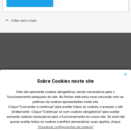
Voltar para o topo
Sobre Cookies neste site
Este site apresenta cookies obrigatórios, sendo necessários para o
funcionamento adequado do site. Ao fechar este aviso você concorda com as
políticas de cookies apresentadas neste site.
Clique "Concordar e continuar" para aceitar todos os cookies, e acessar o site
diretamente. Clique "Continuar só com cookies obrigatórios" para aceitar
Prefeitura Municipal de Rio Grande
somente cookies necessários para o funcionamento do nosso site. Se você não
quiser aceitar todos os cookies e preferir personalizar suas opções, clique.
Largo Engenheiro João Fernandes Moreira - Centro - Rio
"Visualizar configurações de cookies"
Grande/RS