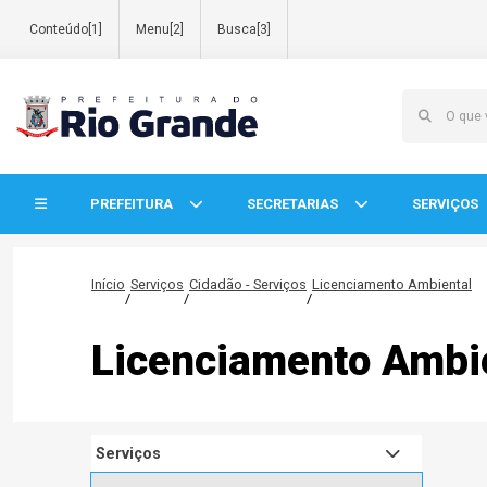
Conteúdo[1]
Menu[2]
Busca[3]
Início do menu
PREFEITURA
SECRETARIAS
SERVIÇOS
Início
Serviços
Cidadão - Serviços
Licenciamento Ambiental
/
/
/
Licenciamento Ambi
Serviços