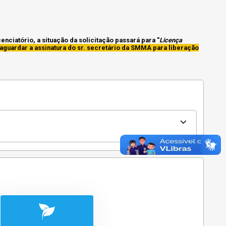
ciatório, a situação da solicitação passará para "
Licença
aguardar a assinatura do sr. secretário da SMMA para liberação