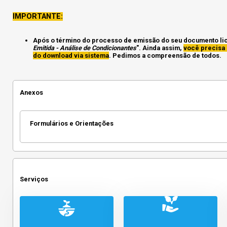
IMPORTANTE:
Após o término do processo de emissão do seu documento licen
Emitida - Análise de Condicionantes
". Ainda assim,
você precisa 
do download via sistema
. Pedimos a compreensão de todos.
Anexos
Formulários e Orientações
Serviços