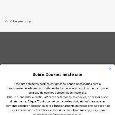
Voltar para o topo
Sobre Cookies neste site
Este site apresenta cookies obrigatórios, sendo necessários para o
funcionamento adequado do site. Ao fechar este aviso você concorda com as
políticas de cookies apresentadas neste site.
Clique "Concordar e continuar" para aceitar todos os cookies, e acessar o site
diretamente. Clique "Continuar só com cookies obrigatórios" para aceitar
Prefeitura Municipal de Rio Grande
somente cookies necessários para o funcionamento do nosso site. Se você não
quiser aceitar todos os cookies e preferir personalizar suas opções, clique.
Largo Engenheiro João Fernandes Moreira - Centro - Rio
"Visualizar configurações de cookies"