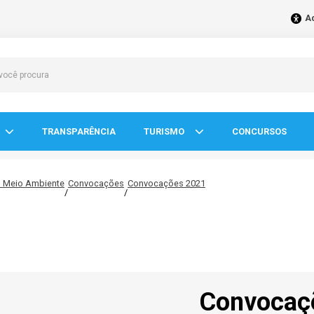
Ac
TRANSPARÊNCIA
TURISMO
CONCURSOS
o Meio Ambiente
Convocações
Convocações 2021
/
/
Convocaç