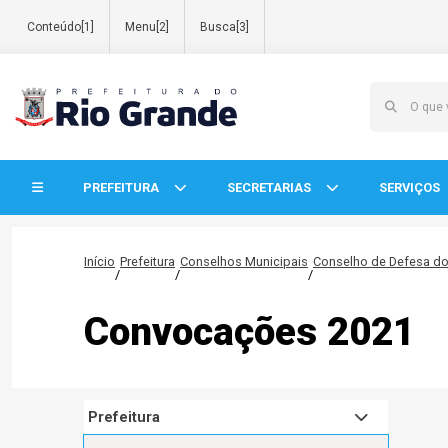
Conteúdo[1]
Menu[2]
Busca[3]
Início do menu
PREFEITURA
SECRETARIAS
SERVIÇOS
Início
Prefeitura
Conselhos Municipais
Conselho de Defesa d
/
/
/
Convocações 2021
Prefeitura